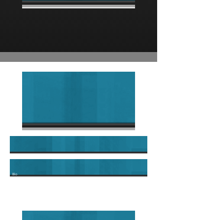
Blo
g